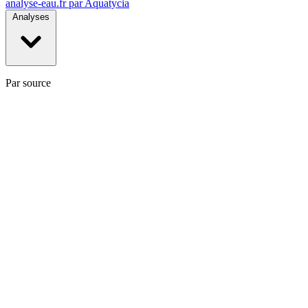
analyse-eau
.fr
par Aquatycia
Analyses
Par source