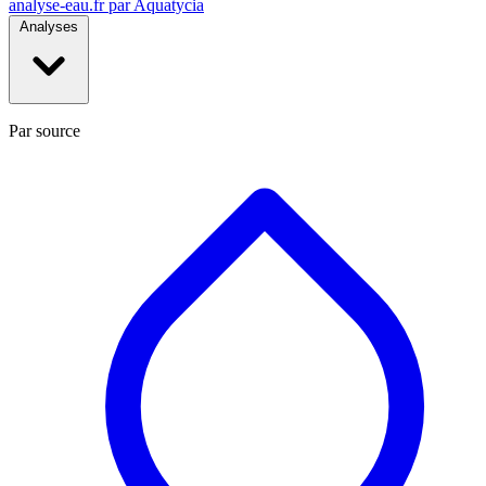
analyse-eau
.fr
par Aquatycia
Analyses
Par source