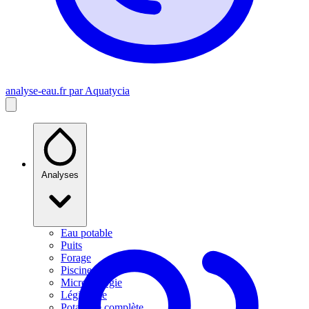
analyse-eau
.fr
par Aquatycia
Analyses
Eau potable
Puits
Forage
Piscine
Microbiologie
Légionelle
Potabilité complète