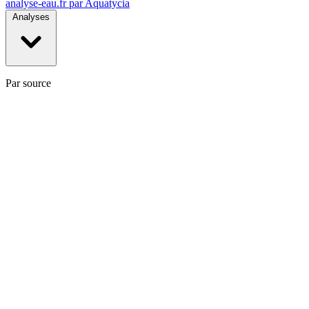
analyse-eau
.fr
par Aquatycia
Analyses
Par source