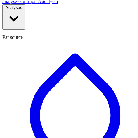
analyse-eau
.fr
par Aquatycia
Analyses
Par source