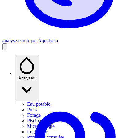
analyse-eau
.fr
par Aquatycia
Analyses
Eau potable
Puits
Forage
Piscine
Microbiologie
Légionelle
Potabilité complète