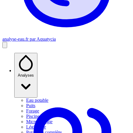
analyse-eau
.fr
par Aquatycia
Analyses
Eau potable
Puits
Forage
Piscine
Microbiologie
Légionelle
Potabilité complète