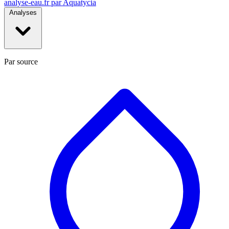
analyse-eau
.fr
par Aquatycia
Analyses
Par source