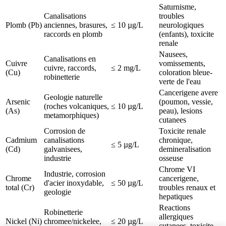
Saturnisme,
Canalisations
troubles
Plomb (Pb)
anciennes, brasures,
≤ 10 µg/L
neurologiques
raccords en plomb
(enfants), toxicite
renale
Nausees,
Canalisations en
Cuivre
vomissements,
cuivre, raccords,
≤ 2 mg/L
(Cu)
coloration bleue-
robinetterie
verte de l'eau
Cancerigene avere
Geologie naturelle
Arsenic
(poumon, vessie,
(roches volcaniques,
≤ 10 µg/L
(As)
peau), lesions
metamorphiques)
cutanees
Corrosion de
Toxicite renale
Cadmium
canalisations
chronique,
≤ 5 µg/L
(Cd)
galvanisees,
demineralisation
industrie
osseuse
Chrome VI
Industrie, corrosion
Chrome
cancerigene,
d'acier inoxydable,
≤ 50 µg/L
total (Cr)
troubles renaux et
geologie
hepatiques
Reactions
Robinetterie
allergiques
Nickel (Ni)
chromee/nickelee,
≤ 20 µg/L
cutanees, toxicite