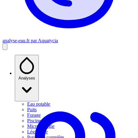
analyse-eau
.fr
par Aquatycia
Analyses
Eau potable
Puits
Forage
Piscine
Microbiologie
Légionelle
Potabilité complète