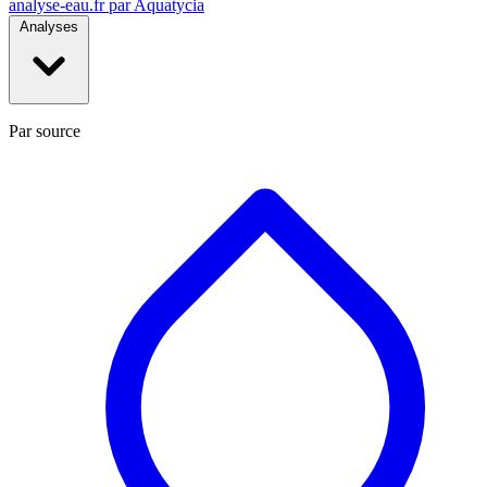
analyse-eau
.fr
par Aquatycia
Analyses
Par source