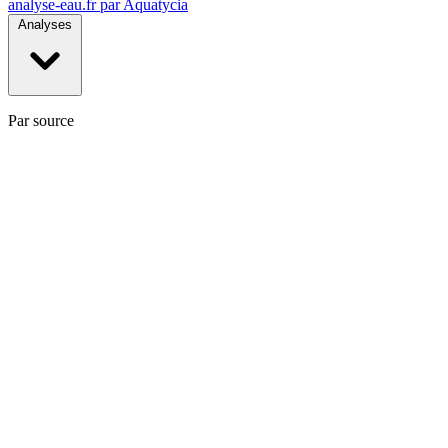
analyse-eau
.fr
par Aquatycia
Analyses
Par source