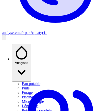
analyse-eau
.fr
par Aquatycia
Analyses
Eau potable
Puits
Forage
Piscine
Microbiologie
Légionelle
Potabilité complète