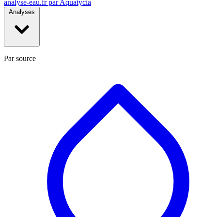
analyse-eau
.fr
par Aquatycia
Analyses
Par source